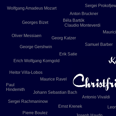
Sergei Prokofje
Wolfgang Amadeus Mozart
Anton Bruckner
Béla Bartók
Georges Bizet
Claudio Monteverdi
Mauric
Oliver Messiaen
Georg Katzer
Samuel Barber
George Gershwin
Erik Satie
Erich Wolfgang Korngold
Heitor Villa-Lobos
Maurice Ravel
Paul
Hindemith
Johann Sebastian Bach
Antonio Vivaldi
Sergei Rachmaninow
Ernst Krenek
Leon
Pierre Boulez
Joseph Haydn